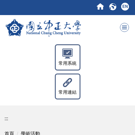
跳
EN
到
主
要
內
容
區
常用系統
常用連結
:::
首頁
學術活動