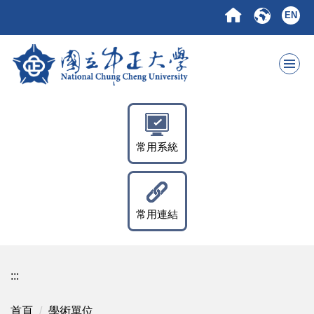
跳
EN
到
主
要
內
容
區
常用系統
常用連結
:::
首頁
學術單位