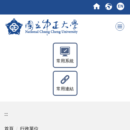
跳
EN
到
主
要
內
容
區
常用系統
常用連結
:::
首頁
行政單位