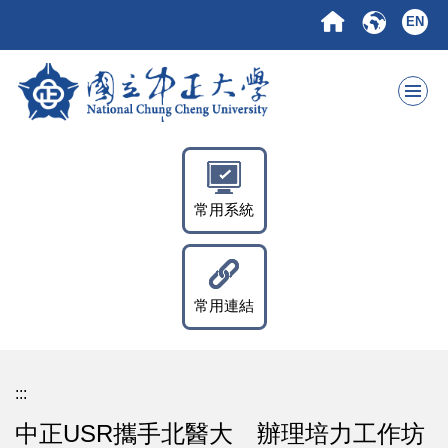
跳
EN
到
主
要
內
容
區
常用系統
常用連結
:::
中正USR攜手北醫大 辦理培力工作坊