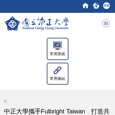
跳
EN
到
主
要
內
容
區
常用系統
常用連結
:::
中正大學攜手Fulbright Taiwan 打造共