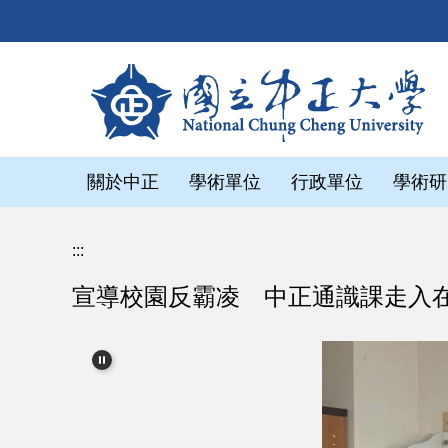
跳
到
主
要
內
容
區
關於中正
學術單位
行政單位
學術研
:::
宣導校園反霸凌 中正通識課走入