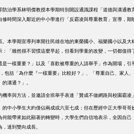
罪防治學系林明傑教授本學期特別開設通識課程「道德與溝通教
自修時間深入鄰近的中小學進行「反霸凌與尊重教育」宣導，期
區。本學期宣導列車開往民雄在地的東榮國小、福樂國小以及大
示：「雖然很不習慣這麼早起，但看到學童的改變，一切都值得
還是一樣重要？」以及「喜歡被尊重的人請舉手」作為開場，引
議題，包括「為什麼『一樣重要』比較好？」、「尊重自己、家人
』的溝通？」。
的機率與方法，並邀請全班舉手表達「贊成不做網路與校園霸凌
」的中小學生大約僅佔兩成或六至七成；但在歷經中正大學哥哥
為何能帶來如此顯著的轉變時，大學生們自信地表示，全因自己
為，達到雙向成長。