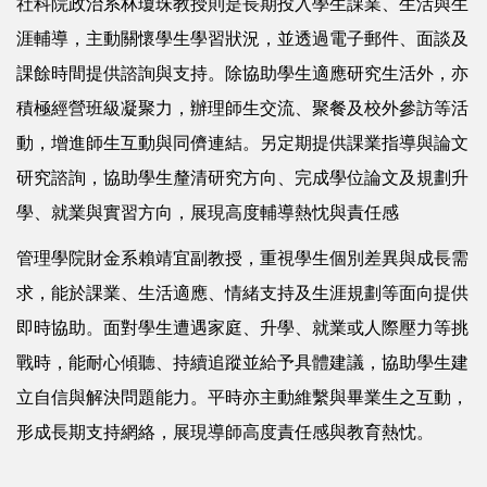
社科院政治系林瓊珠教授則是長期投入學生課業、生活與生
涯輔導，主動關懷學生學習狀況，並透過電子郵件、面談及
課餘時間提供諮詢與支持。除協助學生適應研究生活外，亦
積極經營班級凝聚力，辦理師生交流、聚餐及校外參訪等活
動，增進師生互動與同儕連結。另定期提供課業指導與論文
研究諮詢，協助學生釐清研究方向、完成學位論文及規劃升
學、就業與實習方向，展現高度輔導熱忱與責任感
管理學院財金系賴靖宜副教授，重視學生個別差異與成長需
求，能於課業、生活適應、情緒支持及生涯規劃等面向提供
即時協助。面對學生遭遇家庭、升學、就業或人際壓力等挑
戰時，能耐心傾聽、持續追蹤並給予具體建議，協助學生建
立自信與解決問題能力。平時亦主動維繫與畢業生之互動，
形成長期支持網絡，展現導師高度責任感與教育熱忱。