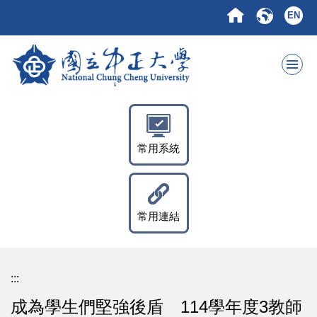
跳
EN
到
主
要
內
容
區
常用系統
常用連結
:::
成為學生們堅強後盾 114學年度3教師