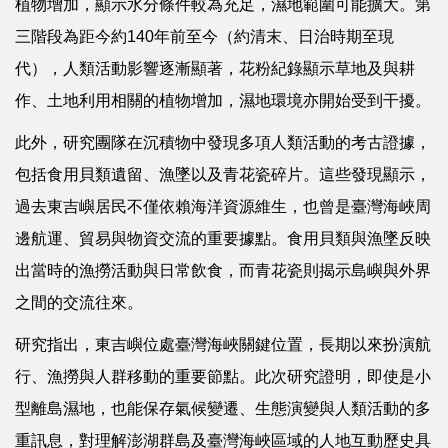
植物增加，顯示水分條件較為充足，濕地範圍可能擴大。第
三階段為距今約140年前至今（約清末、日治時期至現
代），人類活動影響逐漸顯著，花粉紀錄顯示草地及與耕
作、土地利用相關的植物增加，濕地環境亦開始受到干擾。
此外，研究團隊在沉積物中發現多項人類活動的考古證據，
包括食用貝類遺留、漁墜以及青花瓷碎片。這些發現顯示，
過去東吉嶼居民不僅依賴海洋資源維生，也曾是臺灣海峽周
邊航運、貿易與物資交流的重要據點。食用貝類與漁墜反映
出當時的漁撈活動與日常飲食，而青花瓷則揭示島嶼與外界
之間的交流往來。
研究指出，東吉嶼位處臺灣海峽關鍵位置，長期以來扮演航
行、漁撈與人群移動的重要節點。此次研究證明，即使是小
型離島濕地，也能保存氣候變遷、生態演變與人類活動的多
重訊息，對理解澎湖群島及臺灣海峽區域的人地互動歷史具