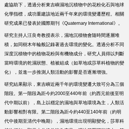
處協助下，透過分析東吉嶼濕地沉積物中的花粉化石與地球
化學指標，成功重建該地近兩千年來的環境變遷歷程。相關
研究成果已發表於國際期刊《Quaternary International》。
研究主持人汪良奇教授表示，濕地沉積物會隨時間逐層堆
積，如同樹木年輪般記錄著過去環境的變化。透過分析不同
深度沉積物中的植物花粉與有機物成分，研究人員得以判斷
當時環境的乾濕狀態、植被組成（如草地或莎草科植物的變
化），並進一步推測人類活動的影響是否逐漸增強。
研究結果顯示，東吉嶼近兩千年的環境變遷大致可分為三個
階段。第一階段為距今約2000至440年前（約西元前後至明
代中期以前），島上以穩定的濕地與草地環境為主，人類活
動影響相對有限。第二階段為距今約440至140年前（約明
代中後期至清代中晚期），濕地環境出現明顯變化，莎草科