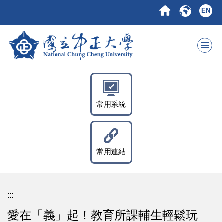
跳
EN
到
主
要
內
容
區
常用系統
常用連結
:::
愛在「義」起！教育所課輔生輕鬆玩