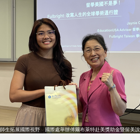
師生拓展國際視野 國際處舉辦傅爾布萊特赴美獎助金暨留美說