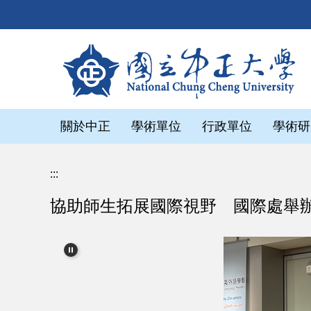
跳
到
主
要
內
容
區
關於中正
學術單位
行政單位
學術研
:::
協助師生拓展國際視野 國際處舉