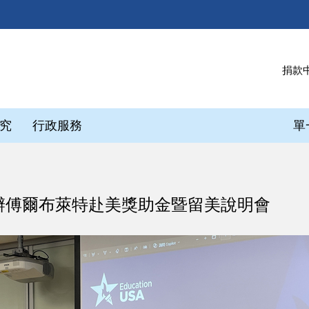
捐款
究
行政服務
單
辦傅爾布萊特赴美獎助金暨留美說明會