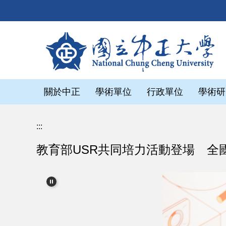
跳
到
主
要
內
容
區
關於中正
學術單位
行政單位
學術研
:::
教育部USR共同培力活動登場 全