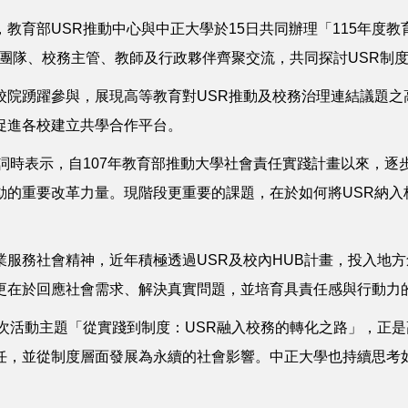
教育部USR推動中心與中正大學於15日共同辦理「115年度
R團隊、校務主管、教師及行政夥伴齊聚交流，共同探討USR制
校院踴躍參與，展現高等教育對USR推動及校務治理連結議題之
促進各校建立共學合作平台。
詞時表示，自107年教育部推動大學社會責任實踐計畫以來，逐
動的重要改革力量。現階段更重要的課題，在於如何將USR納入
服務社會精神，近年積極透過USR及校內HUB計畫，投入地
更在於回應社會需求、解決真實問題，並培育具責任感與行動力
次活動主題「從實踐到制度：USR融入校務的轉化之路」，正是
任，並從制度層面發展為永續的社會影響。中正大學也持續思考如