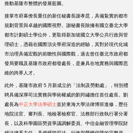
推動基隆市整體的發展藍圖。
接掌市府幕僚長重任的新任秘書長謝孝昆，具備紮實的都市
規劃背景與卓越的國際視野。謝秘書長除擁有國立臺北大學
都市計劃碩士學位外，更取得新加坡國立大學公共行政與管
理碩士，憑藉在國際頂尖學府深造的經驗，其對於現代化城
市治理具備宏觀的前瞻性與國際觀，過去曾任臺北市政府都
發局要職及基隆市政府都發處長，是兼具在地實務與國際思
維的跨界人才。
此外，基隆市政府 5 月新成立的「法制及勞動處」，特別禮
聘具備深厚司法實務與學術權威的劉邦繡擔任首任處長。劉
處長為
中正大學法學碩士
並於東海大學法律博班進修，歷任
地院法官、審判長、地檢署檢察官、法務部行政執行署分署
長，以及科學園區勞資爭議調解委員、中信金融管理學院財
經法律系主任，具備橫跨司法、行政與勞權保障的完整資