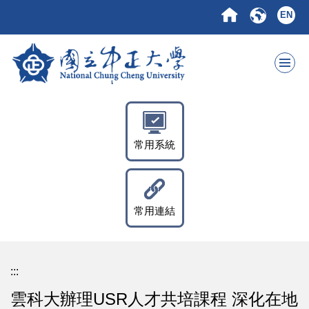
跳
EN
到
主
要
內
容
區
常用系統
常用連結
:::
雲科大辦理USR人才共培課程 深化在地