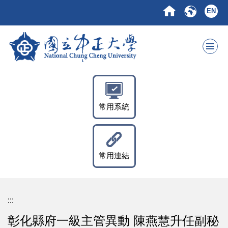
跳
EN
到
主
要
內
容
區
常用系統
常用連結
:::
彰化縣府一級主管異動 陳燕慧升任副秘