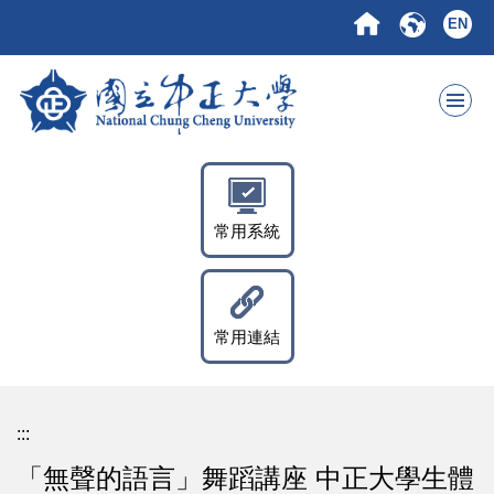
跳
EN
到
主
要
內
容
區
常用系統
常用連結
:::
「無聲的語言」舞蹈講座 中正大學生體