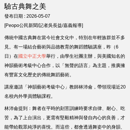
驗古典舞之美
發布日期 :
2026-05-07
[Peopo公民新聞/記者吳長益/嘉義報導]
傳統中國古典舞在當今社會文化中，特別在年輕族群並不多
見。有一場結合藝術與品德教育的舞蹈體驗講座，昨（6
日）在
國立中正大學
舉行，由學生社團主辦，與美國知名的
神韻藝術考級中心合作，以「無聲的語言」為主題，推廣擁
有豐富文化歷史的傳統舞蹈藝術。
講座邀請「神韻藝術考級中心」教師林沛侖，帶領現場近20
名校內外學員體驗課程。
林沛侖提到：舞者在平時的刻苦訓練時要求自律、耐心、吃
苦，為了上台演出，更需有堅毅精神與發自內心的良善，才
能帶給觀眾純淨的喜悅。而這些，都會透過舞姿中的身韻、