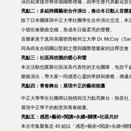
演出結束後亦將依循國際禮儀，由學生會代表獻花並
亮點二：多組跨國藝術合作演出，奏出冬日動人音樂
除了日本團隊與中正大學社團學生合作演出交流，本
小號吹奏樂曲交織，形成冬日最柔亮的聲響。
音樂家黃于真與美國密西根州立大學 Dr. McCoy（
同為癌友合唱團以堅韌之聲與國際聲樂家的詮釋交會
亮點三：社區與校園的暖心和聲
本次活動也匯聚社區深具代表性的文化團隊，包括千
樂曲演出，帶大家一同感受心靈的寧靜與療癒，傳遞
亮點四：青春舞台：展現中正的藝術能量
中正大學學生社團將以熱情與活力點亮舞台：熱音社、國
展現中正學子的創意與青春能量。
亮點五：感恩×藝術×閱讀×永續×關懷×社區共好
本次市集聚集近 40 組以「感恩×藝術×閱讀×永