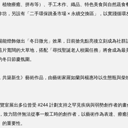
、植物療癒、拼布等）、手工木作、織品、特色美食與自然蔬食
坊，另設有「二手環保跳蚤市場 × 永續交換區」，以實踐循
陽能燈飾做出「冬日微光」效果，日前搶先點亮後立刻成為社群
這片寬闊的大草地，搭配「尋找聖誕老人校園任務」將會成為最
的冬日節慶氛圍。
，共築新生》藝術作品，由藝術家羅如蘭與楊惠玲以生態瓶與柴
覽室展出多位曾受 #244 計劃支持之罕見疾病與弱勢創作者的畫
動，致力陪伴無法從事一般工時的創作者，以藝術作為表達、療
」的重要性。