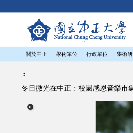
跳
到
主
要
內
容
區
關於中正
學術單位
行政單位
學術研
:::
冬日微光在中正：校園感恩音樂市集