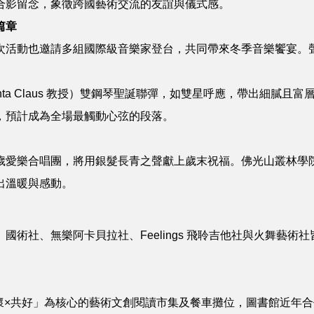
合影留念，象徵跨國藝術交流的友誼與儀式感。
篇章
次活動也邀請多組國際級音樂家登台，共同帶來冬季音樂饗宴。聲
Santa Claus 教授）雙鋼琴聖誕聯彈，如雙星呼應，帶出細
，預計成為全場最觸動心弦的段落。
歲愛樂合唱團，將用銀髮長青之聲獻上歲末祝福。佛光山叢林學
出溫暖與感動。
術社、無樂阿卡貝拉社、Feelings 飛聆吉他社與火舞藝
續×關懷×共好」為核心的藝術文創閱讀市集及餐車攤位，圖書館近