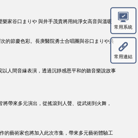
樂家谷口まりや 與井手茂貴將用純淨女高音與溫暖
常用系統
膩且富層次的節慶色彩。長庚醫院勇士合唱團與谷口まりや共
常用連結
院以人間音緣表演，透過沉靜感恩平和的聽音樂說故事
術社皆將帶來多元演出，從搖滾到人聲、從武術到火舞，
年合作的藝術家也將加入此次市集，帶來多元藝術體驗工