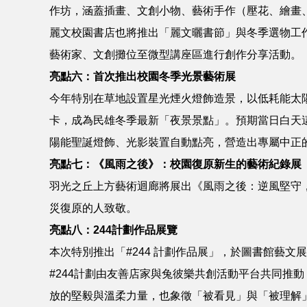
作坊，涵蓋插畫、文創小物、藝術手作（壓花、繪畫
麗文校園書店也將推出「麗文曬書節」與冬季選物工作
藝術家、文創攤位至微型講座區進行創作分享活動。
亮點六：首次推出校園冬季光景藝術展
今年特別在草地設置星光煙火燈飾造景，以低耗能太
卡，成為民雄冬季最新「夜景景點」。預期當日白天
陽能聖誕燈飾、光影裝置自動點亮，營造出專屬中正
亮點七：《風雨之後》：校園復原新生的藝術紀錄展
羽光之丘上方藝術迴廊將展出《風雨之後：逆風堅守
災復原的人致敬。
亮點八：244計劃作品展覽
本次特別推出「#244 計劃作品展」，於圖書館藝文展
#244計劃由友善店家與兔彼樂共創活動平台共同推
放的堅毅與溫柔力量，也象徵「被看見」與「被理解