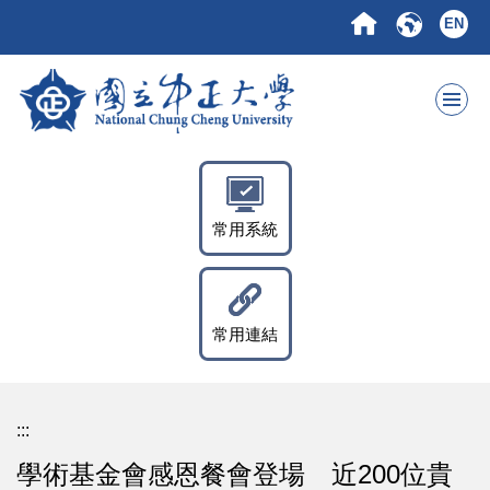
跳
EN
到
主
要
內
容
區
常用系統
常用連結
:::
學術基金會感恩餐會登場 近200位貴