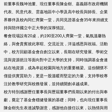
前董事長魏坤池董、現任董事長陳金樹、嘉義縣市政府機關
代表、民意代表、雲嘉地區中小學及高中校長與師長、企業
界夥伴及校內同仁齊聚一堂，共同見證基金會35年來持續支
持與陪伴國立中正大學的深厚情誼。
餐會現場設有20桌，約190至200人齊聚一堂，氣氛溫馨熱
絡，與會貴賓彼此寒暄、交流近況，洋溢感恩與祝福。活動
中，校方回顧基金會自創立以來，長期在研究發展、學術交
流與資源挹注等面向對中正大學的支持，同時強調基金會連
結在地資源，成為串起校園與地方的重要橋梁。這份關懷不
僅提供實質助力，更是一股溫暖而堅定的力量，支持學校專
注於教學研究與校務發展，並持續開創卓越成果。
校方特別感謝歷任董事長與歷屆董事們長期以來的付出與奉
獻，奠定了基金會穩健發展的基礎；同時，也向現任董事長
陳金樹先生表達誠摯謝意，感謝他自接任以來，以熱情與用