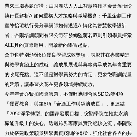
帶來三場專題演講：由財團法人人工智慧科技基金會溫怡玲
執行長解析AI如何重構人才策略與職場機會；千里企劃工作
室陳怡瑄執行長分享講師如何透過AI轉化為智慧教學設計
者；杏陽培訓顧問有限公司研發總監蔣若葳則引領學員探索
AI工具的實際應用，開啟新的學習起點。
會中也特別頒發8位優良學習成效獎項，表彰其在專業精進
與教學實踐上的成就，讓成果展現與典範傳承成為年會重要
的收尾亮點。這不僅是對學員努力的肯定，更象徵職訓能量
的延續，讓學習火花在更多領域持續綻放。
今年年會亦緊扣國際議題，不僅呼應聯合國SDGs第4項
「優質教育」與第8項「合適工作與經濟成長」，更連結
「2050淨零轉型」的國家發展目標，突顯學院在推動永續
職能升級上的決心。透過跨界專家與實務經驗交流，學院致
力於搭建政策願景與學習實踐間的橋樑，強化社會各界的共