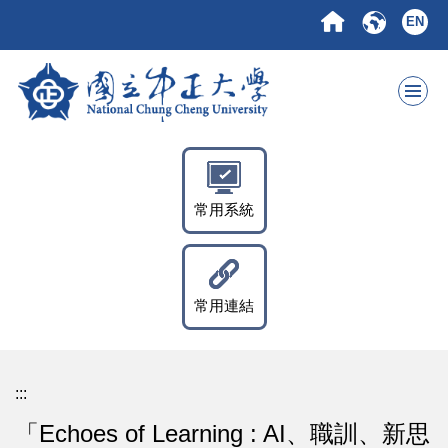
跳
EN
到
主
要
內
容
區
常用系統
常用連結
:::
「Echoes of Learning : AI、職訓、新思