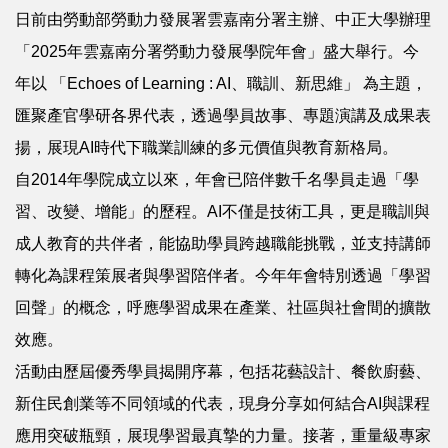
日前由勞動部勞動力發展署雲嘉南分署主辦、中正大學辦理
「2025年雲嘉南分署勞動力發展學院年會」盛大舉行。今
年以 「Echoes of Learning : AI、職訓、新思維」 為主題，
匯聚產官學研各界代表，透過學員故事、專題演講及成果表
揚，展現AI時代下職業訓練的多元價值與教育新格局。
自2014年學院成立以來，年會已陪伴數千名學員走過「學
習、改變、增能」的歷程。AI不僅是技術工具，更是職訓與
成人教育的共伴者，能協助學員跨越職能挑戰，並支持講師
轉化為課程策展者與學習陪伴者。今年年會特別透過「學習
回聲」的概念，呼應學習成果在產業、社區與社會間的擴散
效應。
活動由歷屆優秀學員揭開序幕，包括花藝設計、餐飲廚藝、
新住民創業等不同領域的代表，現身分享如何結合AI與課程
應用突破瓶頸，展現學習最真摯的力量。接著，重量級專家