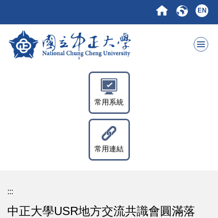
跳
EN
到
主
要
內
容
區
常用系統
常用連結
:::
中正大學USR地方交流共識會圓滿落