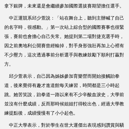
拿下銀牌，未來還是會繼續參加國際選拔賽期望擔任選手。
中正運競系邱少萱說：「站在舞台上，聽到主辦喊了自己
的名字時，很感動。」第一次站上綜合型的國際賽事也很緊
張，賽前也會擔心自己失常。她提到第二場對捷克選手時，
因之前奧地利公開賽曾經輸掉，對手身形強壯再加上心裡有
不少壓力，這次透過事前分析選手與教練鼓勵下順利打贏對
方。
邱少萱表示，自己因為姊姊參加育樂營而開始接觸跆拳
道，後來覺得有趣才進道館每天練習，時間都是三小時起
跳。她苦笑說，跆拳道一路以來有不少辛酸血淚史，大學前
並沒有什麼成績，反而那時候姐姐打得較出色，經過大學教
練提點後，成績慢慢有了小小起色。
中正大學表示，對於學生在世大運傑出表現感到讚賞與驕