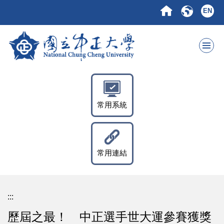
跳
EN
到
主
要
內
容
區
常用系統
常用連結
:::
歷屆之最！ 中正選手世大運參賽獲獎