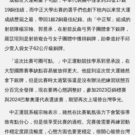
成都世大運剛畫下句點，中華代表團不僅拿到10金17銀
19銅佳績，而中正大學出賽的選手們也創下校內以來世大運
成績歷屆之最，帶回1銀2銅最佳紀錄。由「中正幫」組成的
射箭隊楊宗翰、郭昱承，在射箭反曲弓男子團體拿下銀牌，
羅苡瑄則是射箭複合弓女子團體中獲得銅牌，跆拳道好手邱
少萱入袋女子62公斤級銅牌。
「這次比賽可圈可點。」中正運動競技學系郭昱承說，在
大型國際賽事缺點容易被放得更大。他提到這次世大運雖然
拿下銀牌，但是比賽時太過緊張還是沒有辦法把練習狀態百
分百完全發揮，現在要將心態調整好，參加2023亞錦標賽
與2024巴黎奧運代表選拔賽，期望再次上場替台灣爭光。
中正運競系楊宗翰表示，雖然在比賽氣氛張力下會緊張導
致有點分心，但是很享受比賽的過程。完賽後需要再練習動
作穩定度跟流暢度，心態方面也要更穩定，很開心能替台灣