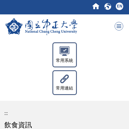
跳
EN
到
主
要
內
容
區
常用系統
常用連結
:::
飲食資訊