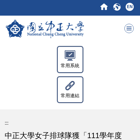
跳
EN
到
主
要
內
容
區
常用系統
常用連結
:::
中正大學女子排球隊獲「111學年度