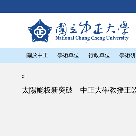
跳
到
主
要
內
容
區
關於中正
學術單位
行政單位
學術研
:::
太陽能板新突破 中正大學教授王