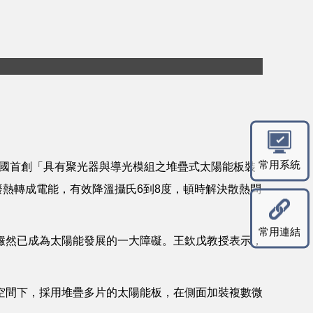
常用系統
全國首創「具有聚光器與導光模組之堆疊式太陽能板裝
廢熱轉成電能，有效降溫攝氏6到8度，頓時解決散熱問
常用連結
儼然已成為太陽能發展的一大障礙。王欽戊教授表示，
空間下，採用堆疊多片的太陽能板，在側面加裝複數微