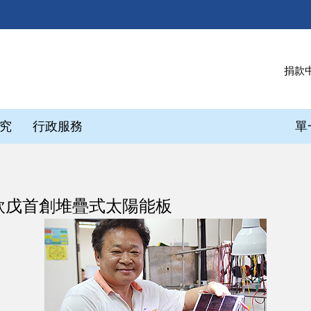
捐款
究
行政服務
單
欽戊首創堆疊式太陽能板