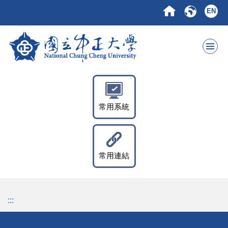
跳
EN
到
主
要
內
容
區
常用系統
常用連結
:::