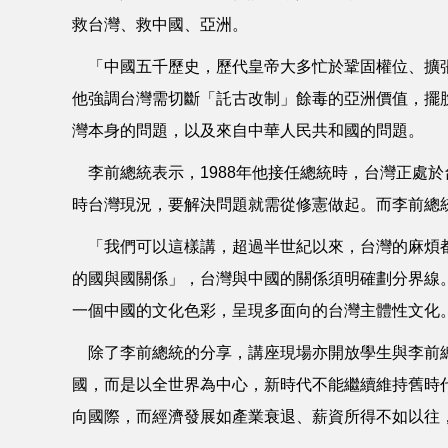
救台灣、救中國、亞洲。
「中國五千歷史，歷代皇帝大多忙於鞏固權位、擴張
他強調台灣需切斷「託古改制」餘毒的亞洲價值，擺
灣本身的問題，以及來自中華人民共和國的問題。
李前總統表示，1988年他接任總統時，台灣正處
時台灣現況，要解決問題就需從修憲做起。而李前總
「我們可以這樣講，超過半世紀以來，台灣的麻煩都
的國與國關係」，台灣與中國的關係須明確劃分界線
一個中國的文化色彩，呈現多面向的台灣主體性文化
除了李前總統的分享，講座現場亦開放學生與李前總
國，而是以全世界為中心，新時代不能繼續維持舊時
向國際，而經濟發展如產業衰退、薪資所得不如以往