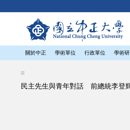
跳
到
主
要
內
容
區
關於中正
學術單位
行政單位
學術研
:::
民主先生與青年對話 前總統李登