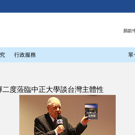
捐款
究
行政服務
單
輝二度蒞臨中正大學談台灣主體性