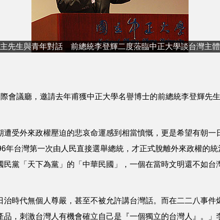
主先生與青年對話 前總統李登輝二度蒞臨中正大學談台灣主體
際會議廳，邀請去年甫獲中正大學名譽博士的前總統李登輝先生
遭受外來政權壓迫的悲哀命運感到相當憤慨，更是希望有朝一
96年台灣第一次由人民直接選舉總統，才正式脫離外來政權的統
國民黨「天下為黨」的「中華民國」，一個在當時文明還不如台
治時代無個人尊嚴，甚至不被允許講台灣話。而在二二八事件
產品，刺激台灣人有機會確立自己是『一個獨立的台灣人』。」