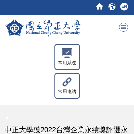
跳
EN
到
主
要
內
容
區
常用系統
常用連結
:::
中正大學獲2022台灣企業永續獎評選永