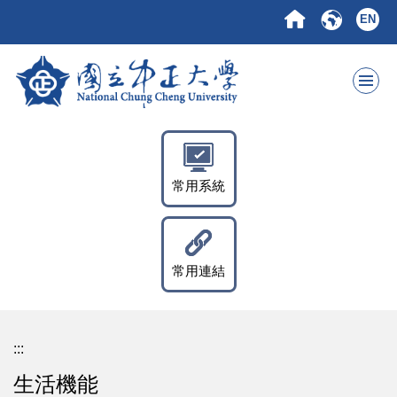
跳
EN
到
主
要
內
容
區
常用系統
常用連結
:::
生活機能