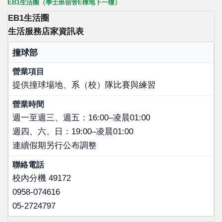
EB1生活圈（學士班宿舍E棟地下一樓）
EB1生活圈
生活服務店家資訊表
店家名稱
撞球部
營業項目
提供撞球場地、系（校）隊比賽與練習
營業時間
聯絡電話
週一至週三、週五：16:00–凌晨01:00
週四、六、日：19:00–凌晨01:00
連續假期另行公布調整
校內分機 49172
0958-074616
05-2724797