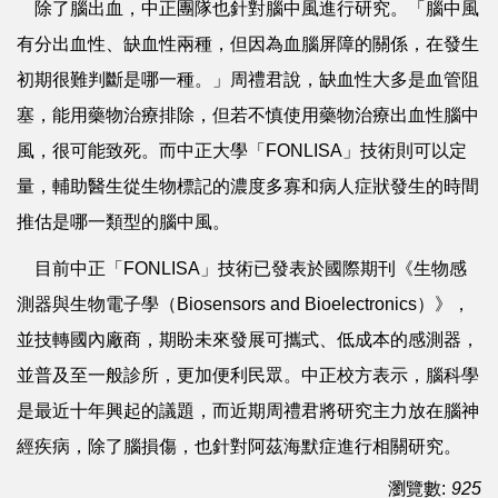
除了腦出血，中正團隊也針對腦中風進行研究。「腦中風
有分出血性、缺血性兩種，但因為血腦屏障的關係，在發生
初期很難判斷是哪一種。」周禮君說，缺血性大多是血管阻
塞，能用藥物治療排除，但若不慎使用藥物治療出血性腦中
風，很可能致死。而中正大學「FONLISA」技術則可以定
量，輔助醫生從生物標記的濃度多寡和病人症狀發生的時間
推估是哪一類型的腦中風。
目前中正「FONLISA」技術已發表於國際期刊《生物感
測器與生物電子學（Biosensors and Bioelectronics）》，
並技轉國內廠商，期盼未來發展可攜式、低成本的感測器，
並普及至一般診所，更加便利民眾。中正校方表示，腦科學
是最近十年興起的議題，而近期周禮君將研究主力放在腦神
經疾病，除了腦損傷，也針對阿茲海默症進行相關研究。
瀏覽數:
925