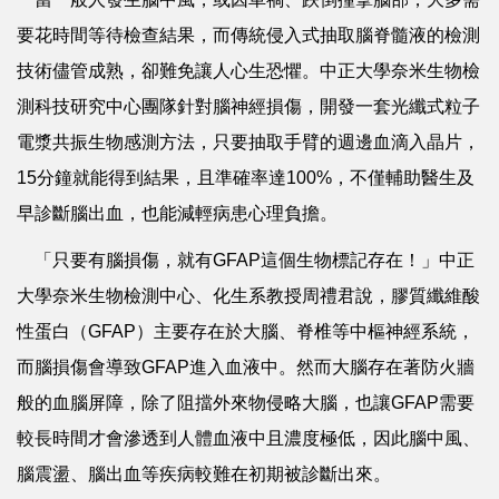
要花時間等待檢查結果，而傳統侵入式抽取腦脊髓液的檢測
技術儘管成熟，卻難免讓人心生恐懼。中正大學奈米生物檢
測科技研究中心團隊針對腦神經損傷，開發一套光纖式粒子
電漿共振生物感測方法，只要抽取手臂的週邊血滴入晶片，
15分鐘就能得到結果，且準確率達100%，不僅輔助醫生及
早診斷腦出血，也能減輕病患心理負擔。
「只要有腦損傷，就有GFAP這個生物標記存在！」中正
大學奈米生物檢測中心、化生系教授周禮君說，膠質纖維酸
性蛋白（GFAP）主要存在於大腦、脊椎等中樞神經系統，
而腦損傷會導致GFAP進入血液中。然而大腦存在著防火牆
般的血腦屏障，除了阻擋外來物侵略大腦，也讓GFAP需要
較長時間才會滲透到人體血液中且濃度極低，因此腦中風、
腦震盪、腦出血等疾病較難在初期被診斷出來。