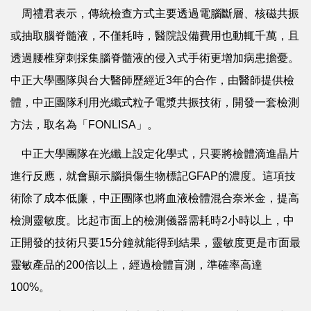
周禮君表示，傳統檢查方式主要透過電腦斷層、核磁共振
或抽取腦脊髓液，不僅耗時，醫院設備費用也動輒千萬，且
透過腰椎穿刺採集腦脊髓液的侵入式手術更增加病患擔憂。
中正大學團隊與台大醫師歷經近3年的合作，由醫師提供檢
體，中正團隊利用光纖式粒子電漿共振技術，開發一套檢測
方法，取名為「FONLISA」。
中正大學團隊在光纖上設定化學式，只要將檢體滴進晶片
進行反應，就會顯示腦損傷生物標記GFAP的濃度。這項技
術除了成本低廉，中正團隊也將血液檢體混合奈米金，提高
檢測靈敏度。比起市面上的檢測儀器需耗時2小時以上，中
正開發的技術只要15分鐘就能得到結果，靈敏度更是市面最
靈敏產品的200倍以上，經過檢體盲測，準確率高達
100%。