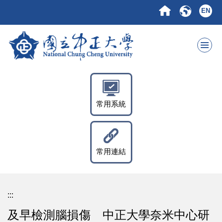
跳
EN
到
主
要
內
容
區
常用系統
常用連結
:::
及早檢測腦損傷 中正大學奈米中心研