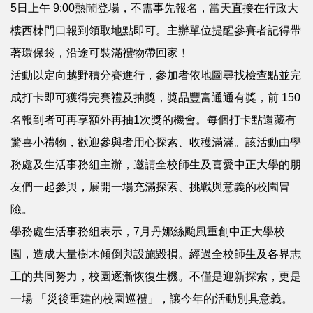
5日上午 9:00熱鬧登場，不需事先報名，當天直接在行政大
樓西棟門口報到領取地點即可。主辦單位提醒參賽者記得帶
著環保袋，沿途可裝滿禮物帶回家﹗
活動以定向越野積分賽進行，參加者依地圖尋找檢查點並完
成打卡即可獲得完賽禮及抽獎，獎品豐富通通有獎，前 150
名報到者可再享額外再抽1次獎的機會。每個打卡點還藏有
驚喜小禮物，歡迎參與者用心探索、收穫滿滿。該活動由學
務處及生活事務組主辦，邀請全校師生及喜愛中正大學的朋
友們一起參與，展開一場充滿探索、挑戰與意義的校園冒
險。
學務處生活事務組表示，7月丹娜絲颱風重創中正大學校
園，造成大量樹木傾倒與設施毀損。經過全校師生及各界志
工的共同努力，校園逐漸恢復生機。不僅是迎新探索，更是
一場 「災後重建的校園巡禮」，讓今年的活動別具意義。