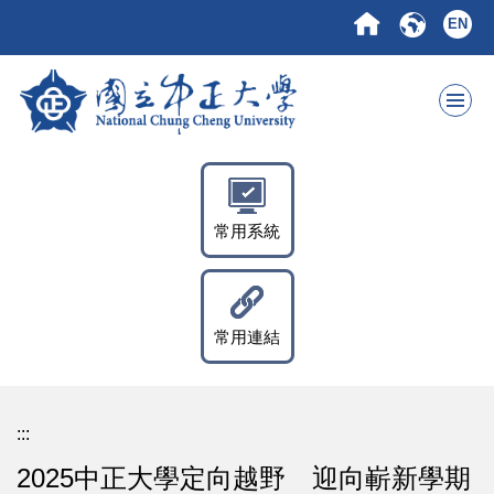
跳
EN
到
主
要
內
容
區
常用系統
常用連結
:::
2025中正大學定向越野 迎向嶄新學期